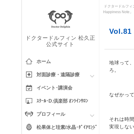
ドクタードルフィン
Happiness Note」
Vol.
ドクタードルフィン 松久正
公式サイト
ホーム
地球って
ろ。
対面診療
・
遠隔診療
イベント･
講演会
なぜかっ
ｽｸｰﾙ･
D.倶楽部
ｵﾝﾗｲﾝｻﾛﾝ
プロフィール
それは時
実現しな
松果体と
珪素/水晶
･ﾀﾞｲｱﾓﾝﾄﾞ