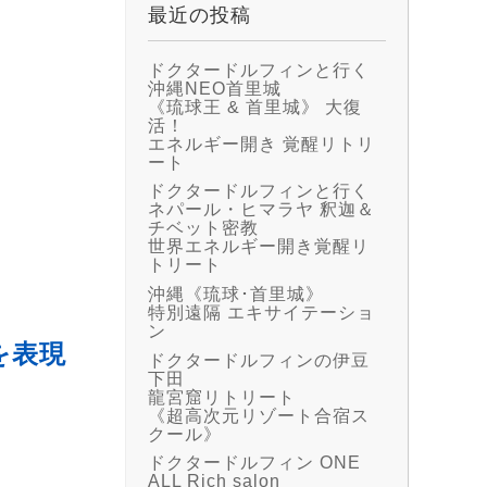
最近の投稿
ドクタードルフィンと行く
沖縄NEO首里城
《琉球王 & 首里城》 大復
活！
エネルギー開き 覚醒リトリ
ート
ドクタードルフィンと行く
ネパール・ヒマラヤ 釈迦＆
チベット密教
世界エネルギー開き覚醒リ
トリート
沖縄《琉球･首里城》
特別遠隔 エキサイテーショ
ン
を表現
ドクタードルフィンの伊豆
下田
龍宮窟リトリート
《超高次元リゾート合宿ス
クール》
ドクタードルフィン ONE
ALL Rich salon