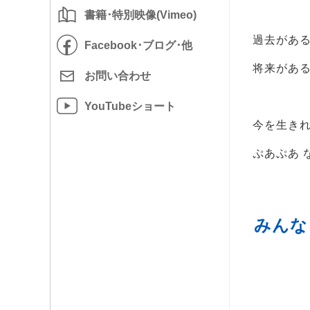
書籍･特別映像(Vimeo)
過去があ
Facebook･
ブログ･他
将来があ
お問い
合わせ
YouTube
ショート
今を生き
ぷあぷあ 
みんな