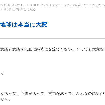
 松久正 公式サイト
Blog
ブログ ドクタードルフィン公式ショートメッセージ 「
>
>
Vol.81 地球は本当に大変
>
81 地球は本当に大変
、意識と意識が素直に純粋に交流できない、とっても大変な
て？
間があって、空間があって、重力があって、みんなの想いが
いから。