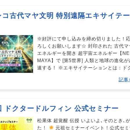
シコ古代マヤ文明 特別遠隔エキサイテ
※好評にて申し込みを締め切りました！
ろしくお願いします☆ 封印された 古代マ
エネルギーを開き 超宇宙エネルギー【NE
MAYA】で [第5世界] 人類と地球の進化
速する！ ※エキサイテーションとは：ド
記事
回 ドクタードルフィン 公式セミナー
松果体 超覚醒 伝授 いよいよ､そのとき､
た！
元祖セミナーイベント！公式セミ