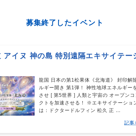
募集終了したイベント
 アイヌ 神の島 特別遠隔エキサイテー
龍国 日本の第1松果体《北海道》 封印解
ルギー開き 第1弾！ 神性地球エネルギー
させ [ 第5世界 ] 人類と宇宙の オープン
クトを加速させる！ ※エキサイテーショ
は：ドクタードルフィン 松久 正
…
記事