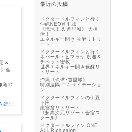
最近の投稿
ドクタードルフィンと行く
沖縄NEO首里城
《琉球王 & 首里城》 大復
活！
エネルギー開き 覚醒リトリ
ート
ドクタードルフィンと行く
ネパール・ヒマラヤ 釈迦＆
チベット密教
定ス
世界エネルギー開き覚醒リ
帰》個
トリート
沖縄《琉球･首里城》
北海道の
特別遠隔 エキサイテーショ
ン
ドクタードルフィンの伊豆
下田
を読む
龍宮窟リトリート
《超高次元リゾート合宿ス
クール》
ドクタードルフィン ONE
ALL Rich salon