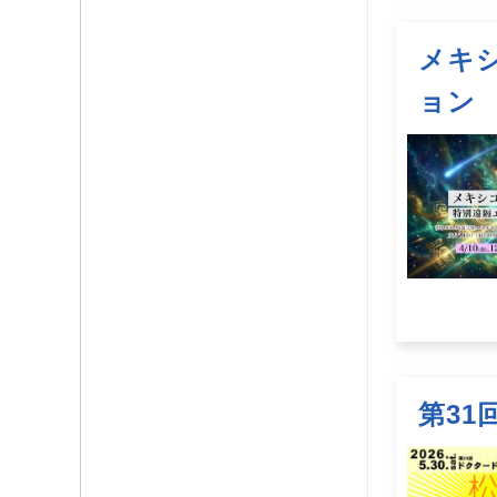
メキ
ョン
第31