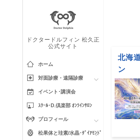
ドクタードルフィン 松久正
公式サイト
北海道
ホーム
ン
対面診療
・
遠隔診療
イベント･
講演会
ｽｸｰﾙ･
D.倶楽部
ｵﾝﾗｲﾝｻﾛﾝ
プロフィール
松果体と
珪素/水晶
･ﾀﾞｲｱﾓﾝﾄﾞ