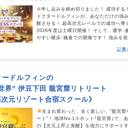
※申し込みを締め切りました！ 成功する
ドクタードルフィンが、あなただけの強
醒させる！ 超高次元レベルでの成功へ導
2026年度は土曜日開催！ そして、通学･
やすい横浜･鎌倉での開催です！ 強みを
記事
タードルフィンの
世界” 伊豆下田 龍宮窟リトリート
高次元リゾート合宿スクール》
生まれ変わった、全く新しい、”龍宮窟
ート”！ 地球No.1スポット｢龍宮窟｣で、
の【次元上昇と覚醒】を強力にサポート