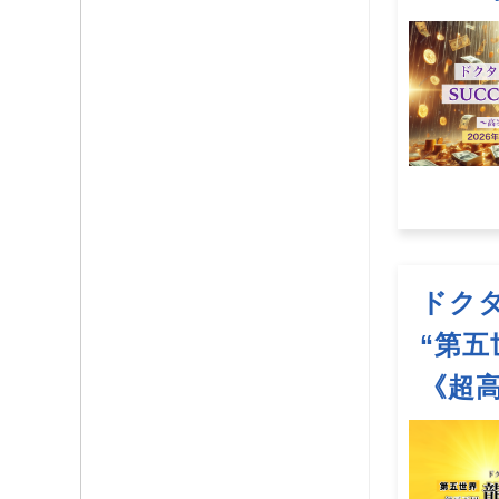
ドク
“第五
《超