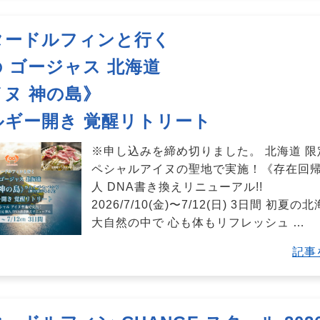
タードルフィンと行く
 ゴージャス 北海道
ヌ 神の島》
ルギー開き 覚醒リトリート
※申し込みを締め切りました。 北海道 限
ペシャルアイヌの聖地で実施！《存在回
人 DNA書き換えリニューアル!!
2026/7/10(金)〜7/12(日) 3日間 初夏の
大自然の中で 心も体もリフレッシュ
…
記事