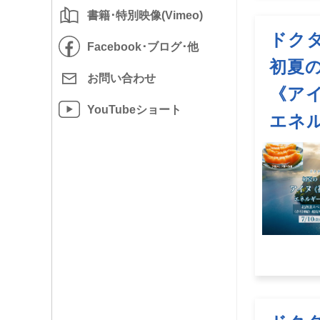
書籍･特別映像(Vimeo)
ドク
Facebook･
ブログ･他
初夏の
お問い
合わせ
《アイ
YouTube
ショート
エネ