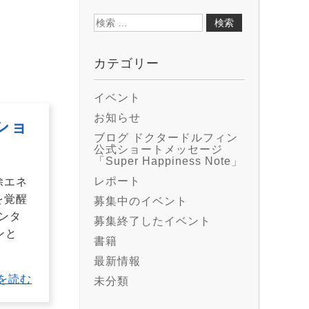
検
索:
カテゴリー
イベント
お知らせ
ショ
ブログ ドクタードルフィン
公式ショートメッセージ
「Super Happiness Note」
レポート
除エネ
を覚醒
募集中のイベント
コンタ
募集終了したイベント
ンと
書籍
最新情報
を読む
未分類