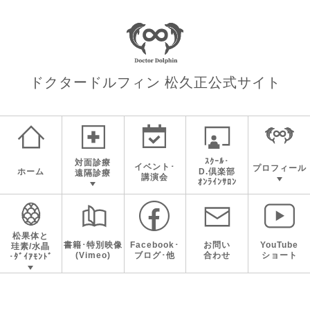
ドクタードルフィン 松久正
公式サイト
ｽｸｰﾙ･
対面診療
イベント･
プロフィール
ホーム
D.倶楽部
遠隔診療
講演会
ｵﾝﾗｲﾝｻﾛﾝ
松果体と
書籍･特別映像
Facebook･
お問い
YouTube
珪素/水晶
(Vimeo)
ブログ･他
合わせ
ショート
･ﾀﾞｲｱﾓﾝﾄﾞ