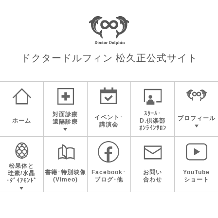
ドクタードルフィン 松久正
公式サイト
ｽｸｰﾙ･
対面診療
イベント･
プロフィール
ホーム
D.倶楽部
遠隔診療
講演会
ｵﾝﾗｲﾝｻﾛﾝ
松果体と
書籍･特別映像
Facebook･
お問い
YouTube
珪素/水晶
(Vimeo)
ブログ･他
合わせ
ショート
･ﾀﾞｲｱﾓﾝﾄﾞ