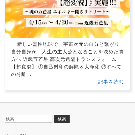
新しい霊性地球で、宇宙次元の自分と繋がり
自分自身が、人生の主人公となることを決めた貴
方へ 近畿五芒星 高次元遠隔トランスフォーム
【超変貌】 ①自己封印の解除＆大浄化 ②すべて
の分離
…
記事を読む
検
索: