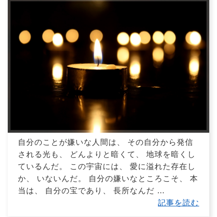
自分のことが嫌いな人間は、 その自分から発信
される光も、 どんよりと暗くて、 地球を暗くし
ているんだ。 この宇宙には、 愛に溢れた存在し
か、 いないんだ。 自分の嫌いなところこそ、 本
当は、 自分の宝であり、 長所なんだ
…
記事を読む