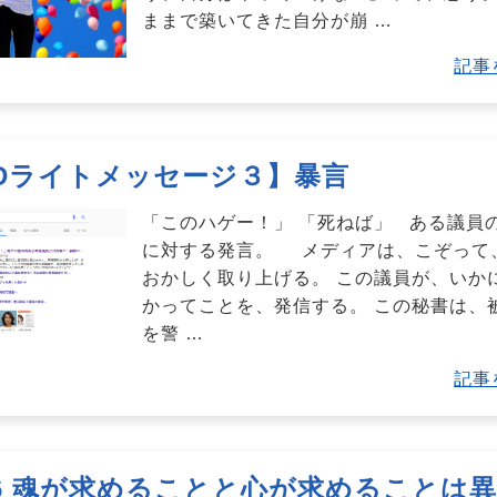
ままで築いてきた自分が崩
…
記事
RDライトメッセージ３】暴言
「このハゲー！」 「死ねば」 ある議員
に対する発言。 メディアは、こぞって
おかしく取り上げる。 この議員が、いか
かってことを、発信する。 この秘書は、
を警
…
記事
.86 魂が求めることと心が求めることは