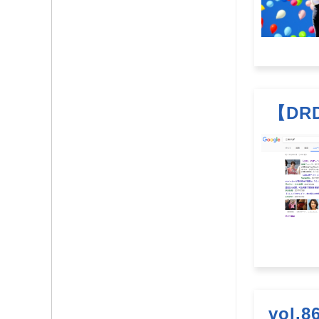
【D
vol