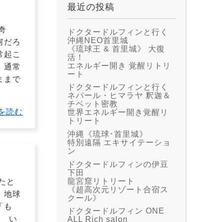
最近の投稿
奇
ドクタードルフィンと行く
沖縄NEO首里城
何だろ
《琉球王 & 首里城》 大復
常起こ
活！
エネルギー開き 覚醒リトリ
、通常
ート
ままで
ドクタードルフィンと行く
ネパール・ヒマラヤ 釈迦＆
チベット密教
を読む
世界エネルギー開き覚醒リ
トリート
沖縄《琉球･首里城》
特別遠隔 エキサイテーショ
ン
ドクタードルフィンの伊豆
下田
龍宮窟リトリート
たと
《超高次元リゾート合宿ス
 地球
クール》
「も
ドクタードルフィン ONE
。 い
ALL Rich salon