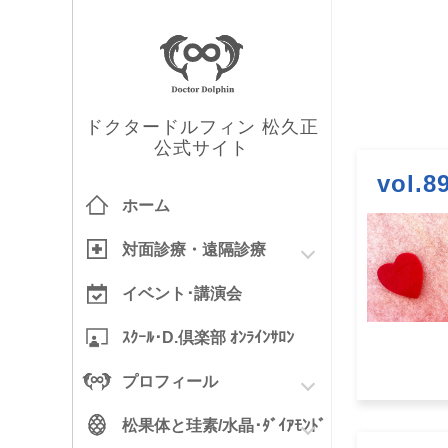
ドクタードルフィン 松久正
公式サイト
vol
ホーム
対面診療
・
遠隔診療
イベント･
講演会
ｽｸｰﾙ･
D.倶楽部
ｵﾝﾗｲﾝｻﾛﾝ
プロフィール
松果体と
珪素/水晶
･ﾀﾞｲｱﾓﾝﾄﾞ