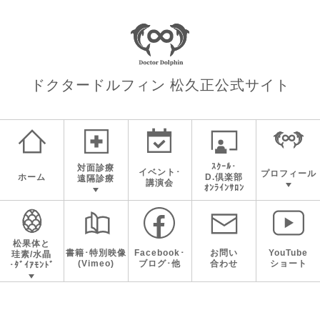
ドクタードルフィン 松久正
公式サイト
ｽｸｰﾙ･
対面診療
イベント･
プロフィール
ホーム
D.倶楽部
遠隔診療
講演会
ｵﾝﾗｲﾝｻﾛﾝ
松果体と
書籍･特別映像
Facebook･
お問い
YouTube
珪素/水晶
(Vimeo)
ブログ･他
合わせ
ショート
･ﾀﾞｲｱﾓﾝﾄﾞ