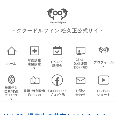
ドクタードルフィン 松久正
公式サイト
ｽｸｰﾙ･
対面診療
イベント･
プロフィール
ホーム
D.倶楽部
遠隔診療
講演会
ｵﾝﾗｲﾝｻﾛﾝ
松果体と
書籍･特別映像
Facebook･
お問い
YouTube
珪素/水晶
(Vimeo)
ブログ･他
合わせ
ショート
･ﾀﾞｲｱﾓﾝﾄﾞ