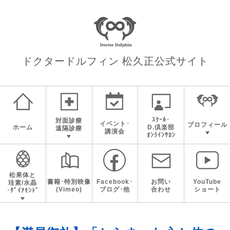
ドクタードルフィン 松久正
公式サイト
ｽｸｰﾙ･
対面診療
イベント･
プロフィール
ホーム
D.倶楽部
遠隔診療
講演会
ｵﾝﾗｲﾝｻﾛﾝ
松果体と
書籍･特別映像
Facebook･
お問い
YouTube
珪素/水晶
(Vimeo)
ブログ･他
合わせ
ショート
･ﾀﾞｲｱﾓﾝﾄﾞ