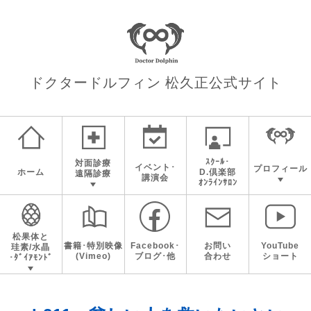
ドクタードルフィン 松久正
公式サイト
ｽｸｰﾙ･
対面診療
イベント･
プロフィール
ホーム
D.倶楽部
遠隔診療
講演会
ｵﾝﾗｲﾝｻﾛﾝ
松果体と
書籍･特別映像
Facebook･
お問い
YouTube
珪素/水晶
(Vimeo)
ブログ･他
合わせ
ショート
･ﾀﾞｲｱﾓﾝﾄﾞ