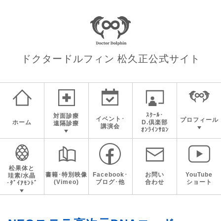
ドクタードルフィン 松久正
公式サイト
ｽｸｰﾙ･
対面診療
イベント･
プロフィール
ホーム
D.倶楽部
遠隔診療
講演会
ｵﾝﾗｲﾝｻﾛﾝ
松果体と
書籍･特別映像
Facebook･
お問い
YouTube
珪素/水晶
(Vimeo)
ブログ･他
合わせ
ショート
･ﾀﾞｲｱﾓﾝﾄﾞ