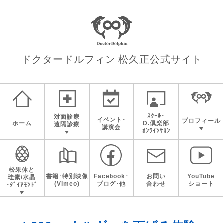
ドクタードルフィン 松久正
公式サイト
ｽｸｰﾙ･
対面診療
イベント･
プロフィール
ホーム
D.倶楽部
遠隔診療
講演会
ｵﾝﾗｲﾝｻﾛﾝ
松果体と
書籍･特別映像
Facebook･
お問い
YouTube
珪素/水晶
(Vimeo)
ブログ･他
合わせ
ショート
･ﾀﾞｲｱﾓﾝﾄﾞ