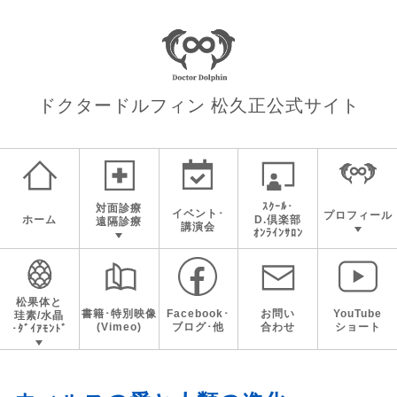
ドクタードルフィン 松久正
公式サイト
ｽｸｰﾙ･
対面診療
イベント･
プロフィール
ホーム
D.倶楽部
遠隔診療
講演会
ｵﾝﾗｲﾝｻﾛﾝ
松果体と
書籍･特別映像
Facebook･
お問い
YouTube
珪素/水晶
(Vimeo)
ブログ･他
合わせ
ショート
･ﾀﾞｲｱﾓﾝﾄﾞ