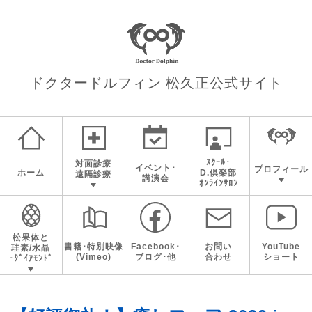
ドクタードルフィン 松久正
公式サイト
ｽｸｰﾙ･
対面診療
イベント･
プロフィール
ホーム
D.倶楽部
遠隔診療
講演会
ｵﾝﾗｲﾝｻﾛﾝ
松果体と
書籍･特別映像
Facebook･
お問い
YouTube
珪素/水晶
(Vimeo)
ブログ･他
合わせ
ショート
･ﾀﾞｲｱﾓﾝﾄﾞ