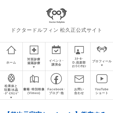
ドクタードルフィン 松久正
公式サイト
ｽｸｰﾙ･
対面診療
イベント･
プロフィール
ホーム
D.倶楽部
遠隔診療
講演会
ｵﾝﾗｲﾝｻﾛﾝ
松果体と
書籍･特別映像
Facebook･
お問い
YouTube
珪素/水晶
(Vimeo)
ブログ･他
合わせ
ショート
･ﾀﾞｲｱﾓﾝﾄﾞ