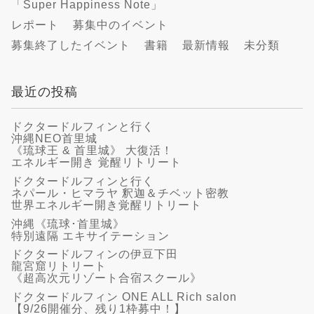
「Super Happiness Note」
レポート
募集中のイベント
募集終了したイベント
書籍
最新情報
未分類
最近の投稿
ドクタードルフィンと行く
沖縄NEO首里城
《琉球王 & 首里城》 大復活！
エネルギー開き 覚醒リトリート
ドクタードルフィンと行く
ネパール・ヒマラヤ 釈迦＆チベット密教
世界エネルギー開き覚醒リトリート
沖縄《琉球･首里城》
特別遠隔 エキサイテーション
ドクタードルフィンの伊豆下田
龍宮窟リトリート
《超高次元リゾート合宿スクール》
ドクタードルフィン ONE ALL Rich salon
【9/26開催分、残り1枠募中！】