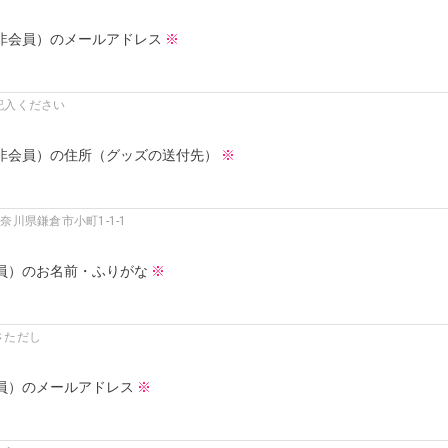
非会員）のメールアドレス
※
記入ください
非会員）の住所（グッズの送付先）
※
神奈川県鎌倉市小町1-1-1
員）のお名前・ふりがな
※
さただし
員）のメールアドレス
※