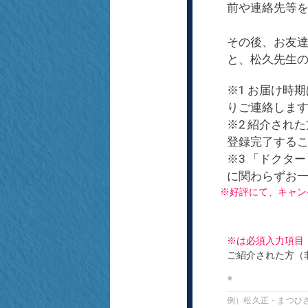
前や連絡先等
その後、お友達
と、松久先生の
※1 お届け時
りご連絡しま
※2 紹介された
登録完了する
※3 「ドクタ
に関わらずお一
※好評にて、キャン
※は必須入力項目
ご紹介された方（
例）松久正・まつひ